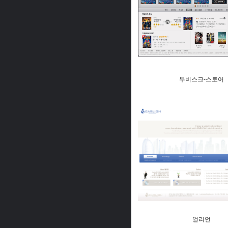
무비스크-스토어
얼리언