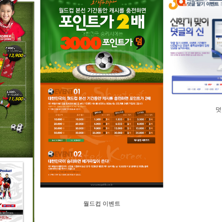
덧
월드컵 이벤트