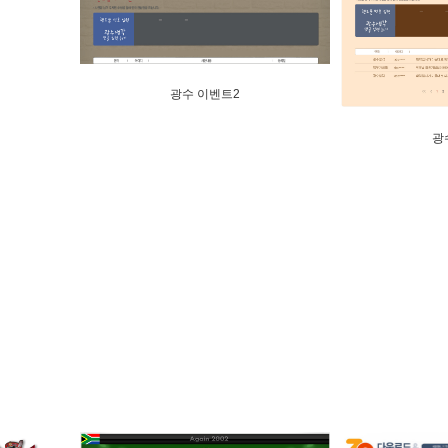
광수 이벤트2
광