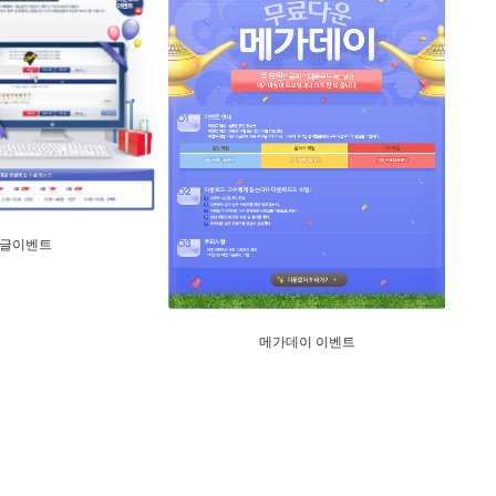
글이벤트
메가데이 이벤트